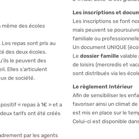
Les inscriptions et docu
Les inscriptions se font nor
ein même des écoles
mais peuvent se poursuivr
familiale ou professionnelle
 Les repas sont pris au
Un document UNIQUE (école 
ité des deux écoles.
Le
dossier famille
valable 
u’ils le peuvent des
de loisirs (mercredis et va
l. Elles s’articulent
sont distribués via les écol
eux de société.
Le règlement Intérieur
Afin de sensibiliser les enf
favoriser ainsi un climat de
sitif « repas à 1€ » et a
est mis en place sur le tem
 deux tarifs ont été créés
Celui-ci est disponible dan
ncadrement par les agents