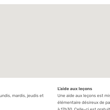
L’aide aux leçons
undis, mardis, jeudis et
Une aide aux leçons est mi
élémentaire désireux de par
à 17h30. Celle-ci est gratui