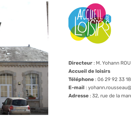
Directeur
: M. Yohann RO
Accueil de loisirs
Téléphone
: 06 29 92 33 1
E-mail
: yohann.rousseau@s
Adresse
: 32, rue de la ma